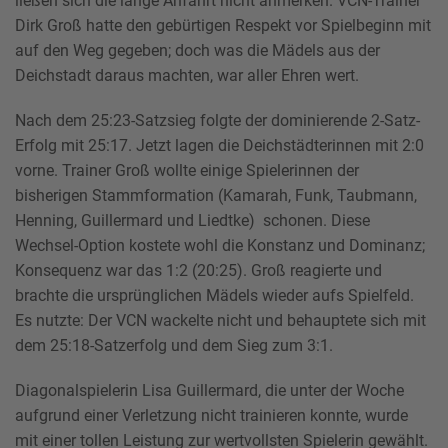
ließen sich die lange Anfahrt nicht anmerken. VCN-Trainer
Dirk Groß hatte den gebürtigen Respekt vor Spielbeginn mit
auf den Weg gegeben; doch was die Mädels aus der
Deichstadt daraus machten, war aller Ehren wert.
Nach dem 25:23-Satzsieg folgte der dominierende 2-Satz-
Erfolg mit 25:17. Jetzt lagen die Deichstädterinnen mit 2:0
vorne. Trainer Groß wollte einige Spielerinnen der
bisherigen Stammformation (Kamarah, Funk, Taubmann,
Henning, Guillermard und Liedtke) schonen. Diese
Wechsel-Option kostete wohl die Konstanz und Dominanz;
Konsequenz war das 1:2 (20:25). Groß reagierte und
brachte die ursprünglichen Mädels wieder aufs Spielfeld.
Es nutzte: Der VCN wackelte nicht und behauptete sich mit
dem 25:18-Satzerfolg und dem Sieg zum 3:1.
Diagonalspielerin Lisa Guillermard, die unter der Woche
aufgrund einer Verletzung nicht trainieren konnte, wurde
mit einer tollen Leistung zur wertvollsten Spielerin gewählt.