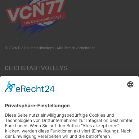
©
2026
Die Deichstadtvolleys - Alle Rechte vorbehalten.
DEICHSTADTVOLLEYS
News
Team
Jobs & Engagement
Zum Verein
­INFO