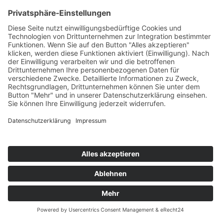
Art. 6 Abs. 1 lit. b DSGVO, sofern Ihre Anfrage mit der
Erfüllung eines Vertrags zusammenhängt oder zur
Durchführung vorvertraglicher Maßnahmen erforderlich ist.
In allen übrigen Fällen beruht die Verarbeitung auf unserem
berechtigten Interesse an der effektiven Bearbeitung der an
uns gerichteten Anfragen (Art. 6 Abs. 1 lit. f DSGVO) oder
auf Ihrer Einwilligung (Art. 6 Abs. 1 lit. a DSGVO) sofern
diese abgefragt wurde; die Einwilligung ist jederzeit
widerrufbar.
Die von Ihnen im Kontaktformular eingegebenen Daten
verbleiben bei uns, bis Sie uns zur Löschung auffordern,
Ihre Einwilligung zur Speicherung widerrufen oder der
Zweck für die Datenspeicherung entfällt (z. B. nach
abgeschlossener Bearbeitung Ihrer Anfrage). Zwingende
gesetzliche Bestimmungen – insbesondere
Aufbewahrungsfristen – bleiben unberührt.