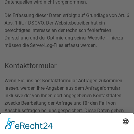
Datenquellen wird nicht vorgenommen.
Die Erfassung dieser Daten erfolgt auf Grundlage von Art. 6
Abs. 1 lit. f DSGVO. Der Websitebetreiber hat ein
berechtigtes Interesse an der technisch fehlerfreien
Darstellung und der Optimierung seiner Website – hierzu
müssen die Server-Log-Files erfasst werden.
Kontaktformular
Wenn Sie uns per Kontaktformular Anfragen zukommen
lassen, werden Ihre Angaben aus dem Anfrageformular
inklusive der von Ihnen dort angegebenen Kontaktdaten
zwecks Bearbeitung der Anfrage und für den Fall von
Anschlussfragen bei uns gespeichert. Diese Daten geben
wir nicht ohne Ihre Einwilligung weiter.
Die Verarbeitung dieser Daten erfolgt auf Grundlage von