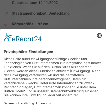
Geburtsdatum: 12.11.2002
Staatsangehörigkeit: Deutschland
Körpergröße: 192 cm
Position: Mittelblock
Zurück...