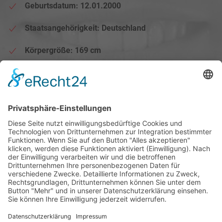
Geburtsdatum: 12.01.2000
Staatsangehörigkeit: Deutschland
Körpergröße: 169 cm
Position: Libero
Zurück...